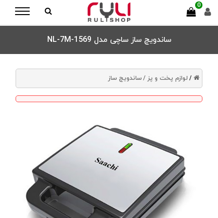
0
ساندویچ ساز ساچی مدل NL-7M-1569
لوازم پخت و پز /
ساندویچ ساز
/