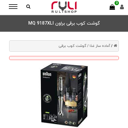
0
گوشت کوب برقی براون MQ 9187XLI
آماده ساز غذا /
گوشت کوب برقی
/