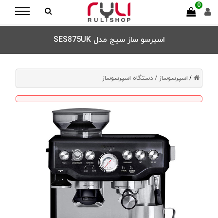
0
اسپرسو ساز سیج مدل SES875UK
اسپرسوساز /
دستگاه اسپرسوساز
/