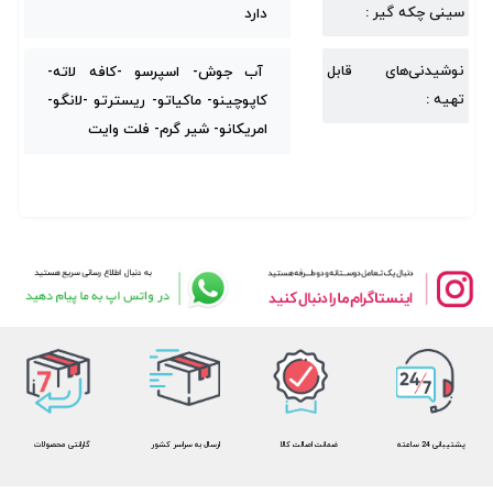
سینی چکه گیر :
دارد
نوشیدنی‌های قابل
آب جوش- اسپرسو -کافه لاته-
تهیه :
کاپوچینو- ماکیاتو- ریسترتو -لانگو-
امریکانو- شیر گرم- فلت وایت
پشتیبانی 24 ساعته
ضمانت اصالت کالا
ارسال به سراسر کشور
گارانتی محصولات