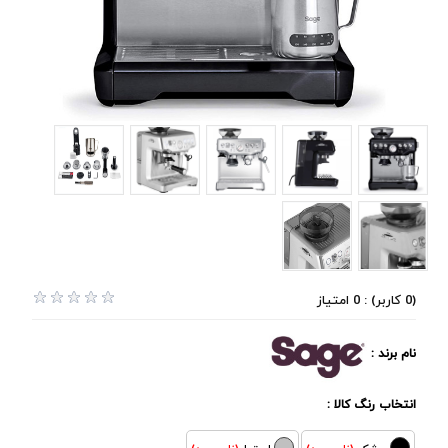
(0 کاربر) : 0 امتیاز
نام برند :
انتخاب رنگ کالا :